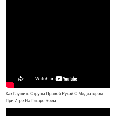
Как Глушить Струны Правой Рукой С Медиатором
При Игре На Гитаре Боем