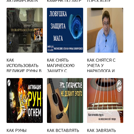
АКТИВИРОВАТЬ
КАМЕНЬ ПО ДАТЕ
ГОРОСКОПУ
ИХ В ДОМАШНИХ
РОЖДЕНИЯ И
УСЛОВИЯХ
ЗНАКУ ЗОДИАКА
КАК
КАК СНЯТЬ
КАК СНЯТСЯ С
ИСПОЛЬЗОВАТЬ
МАГИЧЕСКУЮ
УЧЕТА У
ВЕЛИКИЕ РУНЫ В
ЗАЩИТУ С
НАРКОЛОГА И
ELDEN RING
ЧЕЛОВЕКА
ПОЛУЧИТЬ ПРАВА
КАК РУНЫ
КАК ВСТАВЛЯТЬ
КАК ЗАВЯЗАТЬ