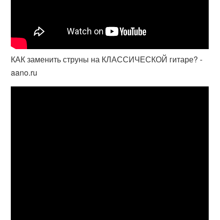
КАК заменить струны на КЛАССИЧЕСКОЙ гитаре? -
aano.ru