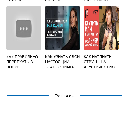
НАТЯГИВАТЬ
ТОЧНОСТЬЮ ДО
ИНСТРУКЦИЯ
КАРНИЗ СТРУНА
100 ПРОЦЕНТОВ
МУЖУ НАРОДНЫЕ
ПРИМЕТЫ
КАК ПРАВИЛЬНО
КАК УЗНАТЬ СВОЙ
КАК НАТЯНУТЬ
ПЕРЕЕХАТЬ В
НАСТОЯЩИЙ
СТРУНЫ НА
НОВУЮ
ЗНАК ЗОДИАКА
АКУСТИЧЕСКУЮ
КВАРТИРУ
ГИТАРУ
ПРИМЕТЫ
Реклама