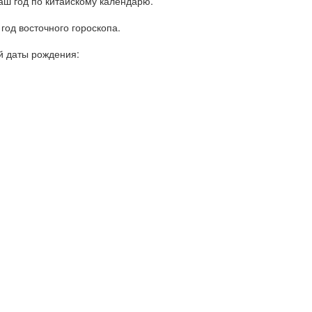
ваш год по китайскому календарю.
год восточного гороскопа.
ей даты рождения: