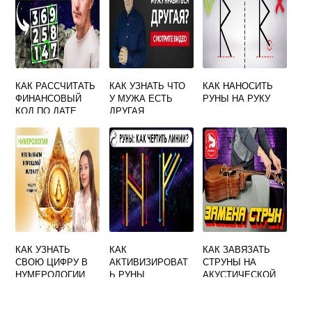
КАК РАССЧИТАТЬ
КАК УЗНАТЬ ЧТО
КАК НАНОСИТЬ
ФИНАНСОВЫЙ
У МУЖА ЕСТЬ
РУНЫ НА РУКУ
КОД ПО ДАТЕ
ДРУГАЯ
РОЖДЕНИЯ В
ЖЕНЩИНА
НУМЕРОЛОГИИ
НАРОДНЫЕ
ПРИМЕТЫ
КАК УЗНАТЬ
КАК
КАК ЗАВЯЗАТЬ
СВОЮ ЦИФРУ В
АКТИВИЗИРОВАТ
СТРУНЫ НА
НУМЕРОЛОГИИ
Ь РУНЫ
АКУСТИЧЕСКОЙ
ПО ДАТЕ
ПРАВИЛЬНО
ГИТАРЕ
РОЖДЕНИЯ