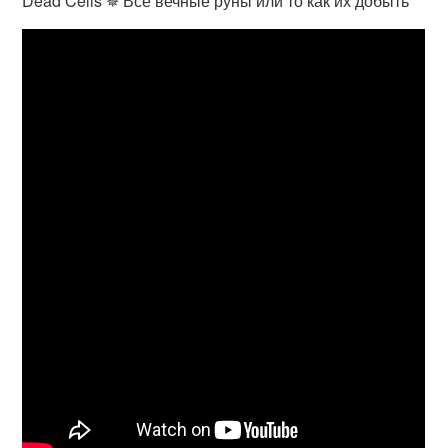
Dead Cells ✵ Все вечные руны или то как их добыть