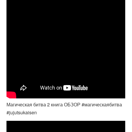
Магическая битва 2 книга ОБЗОР #магическаябитва
#jujutsukaisen