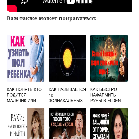
Вам также может понравиться:
КАК ПОНЯТЬ КТО
КАК НАЗЫВАЕТСЯ
КАК БЫСТРО
РОДИТСЯ
12
НАФАРМИТЬ
МАЛЬЧИК ИЛИ
ЗОДИАКАЛЬНЫХ
РУНЫ В ELDEN
ДЕВОЧКА
СОЗВЕЗДИЙ
RING
ПРИМЕТЫ
ЧЕРЕЗ КОТОРЫЙ
ПРОХОДИТ
ГОДИЧНЫЙ ПУТЬ
СОЛНЦА