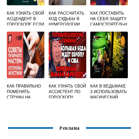
КАК УЗНАТЬ СВОЙ
КАК РАССЧИТАТЬ
КАК ПОСТАВИТЬ
АСЦЕНДЕНТ В
КОД СУДЬБЫ В
НА СЕБЯ ЗАЩИТУ
ГОРОСКОПЕ ЕСЛИ
НУМЕРОЛОГИИ
САМОСТОЯТЕЛЬН
НЕ ЗНАЕШЬ
ПО ДАТЕ
О ПЕРЕД
ВРЕМЯ
РОЖДЕНИЯ
МАГИЧЕСКОЙ
РОЖДЕНИЯ
РАБОТОЙ
КАК ПРАВИЛЬНО
КАК УЗНАТЬ СВОЙ
КАК В ВЕДЬМАКЕ
ПОМЕНЯТЬ
АССИСТЕНТ ПО
3 ИСПОЛЬЗОВАТЬ
СТРУНЫ НА
ГОРОСКОПУ
МАГИЧЕСКИЙ
ГИТАРЕ
СВЕТИЛЬНИК
МЫШИНАЯ
БАШНЯ
Реклама