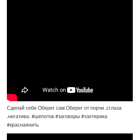
Сделай себе Оберег сам.Оберег от порчи ,сглаза
,негатива. #шепоток #заговоры #эзотерика
#краснаянить