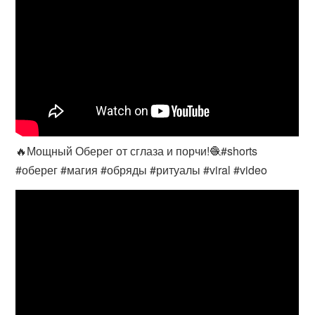
🔥Мощный Оберег от сглаза и порчи!🧶#shorts
#оберег #магия #обряды #ритуалы #viral #video