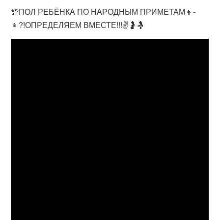
💯ПОЛ РЕБЁНКА ПО НАРОДНЫМ ПРИМЕТАМ👦-
👧?!ОПРЕДЕЛЯЕМ ВМЕСТЕ!!!✌🤰🤱