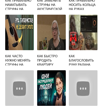
КАК ПРАВИЛЬНО
КАК ЗАМЕНИТЬ
КАК ПРАВИЛЬНО
НАМАТЫВАТЬ
СТРУНЫ НА
НОСИТЬ КОЛЬЦА
СТРУНЫ НА
АКУСТИЧЕСКОЙ
НА РУКАХ
ГИТАРУ
ГИТАРЕ
ЖЕНСКИЕ
ПРИМЕТЫ
КАК ЧАСТО
КАК БЫСТРО
КАК
НУЖНО МЕНЯТЬ
ПРОДАТЬ
БЛАГОСЛОВИТЬ
СТРУНЫ НА
КВАРТИРУ
РУНУ РАДАНА
ГИТАРЕ
СОВЕТЫ
ПРИМЕТЫ