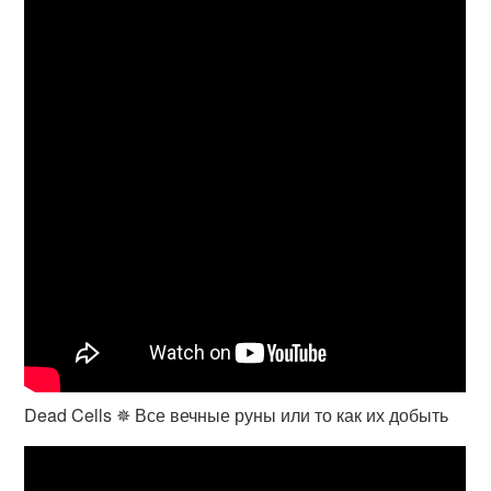
Dead Cells ✵ Все вечные руны или то как их добыть