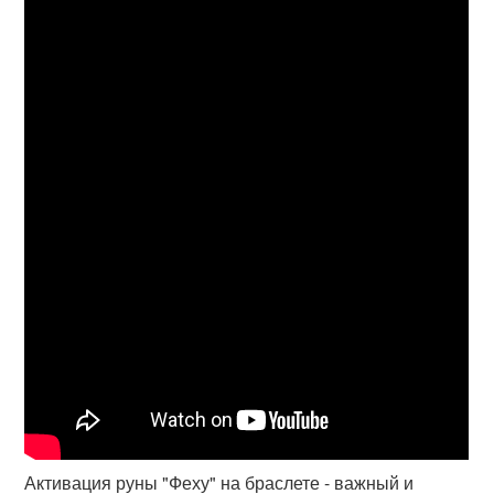
Активация руны "Феху" на браслете - важный и