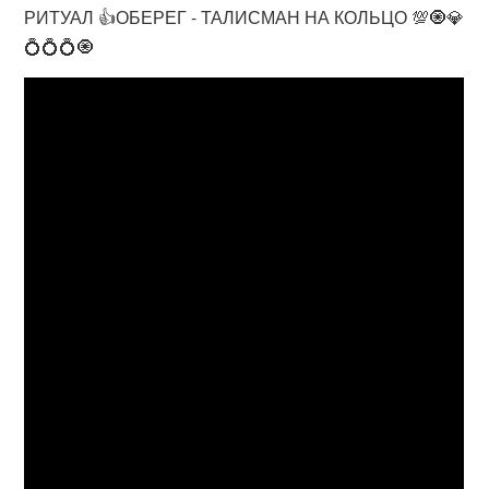
РИТУАЛ 👍ОБЕРЕГ - ТАЛИСМАН НА КОЛЬЦО 💯🧿💎
💍💍💍🧿