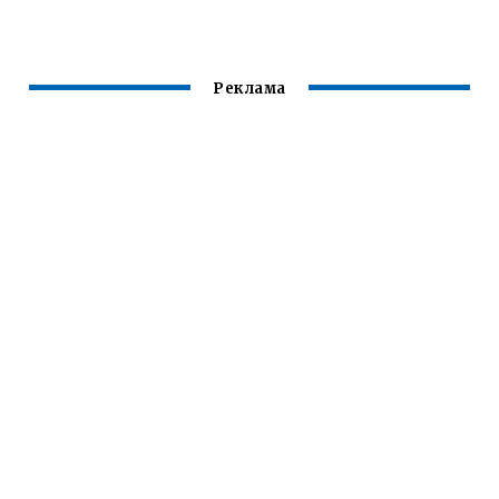
НЕЙЛОНОВЫЕ
СТРУНЫ С
КОЛЫШКАМИ
Реклама