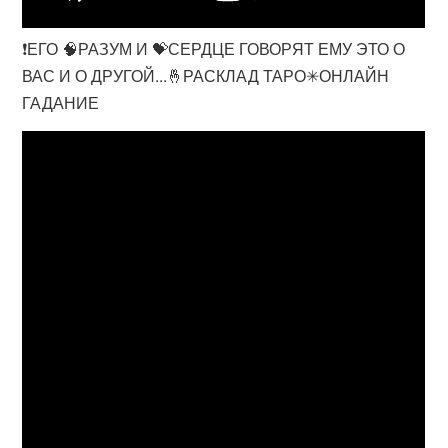
❗ЕГО 🧠РАЗУМ И 💝СЕРДЦЕ ГОВОРЯТ ЕМУ ЭТО О
ВАС И О ДРУГОЙ...🤞РАСКЛАД ТАРО✳ОНЛАЙН
ГАДАНИЕ