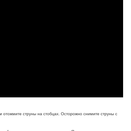
и и отожмите струны на стобцах. Осторожно снимите струны с