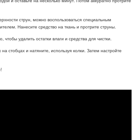
одой и оставьте на несколько минут. Потом аккуратно протрите
верхности струн, можно воспользоваться специальным
телем. Нанесите средство на ткань и протрите струны.
ю, чтобы удалить остатки влаги и средства для чистки.
х на стобцах и натяните, используя колки. Затем настройте
!