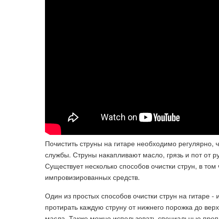
Почистить струны на гитаре необходимо регулярно, ч
службы. Струны накапливают масло, грязь и пот от ру
Существует несколько способов очистки струн, в то
импровизированных средств.
Один из простых способов очистки струн на гитаре 
протирать каждую струну от нижнего порожка до верхн
масла. Также можно использовать специальные препа