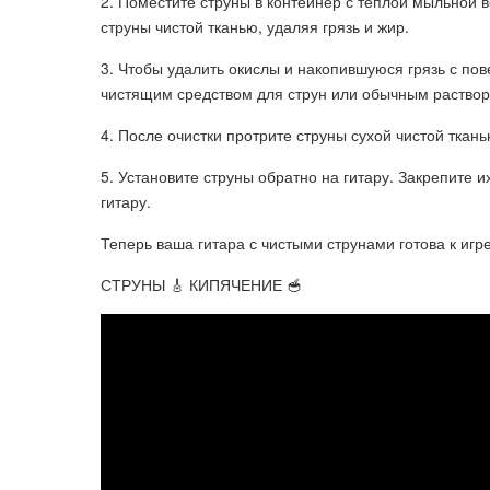
2. Поместите струны в контейнер с теплой мыльной в
струны чистой тканью, удаляя грязь и жир.
3. Чтобы удалить окислы и накопившуюся грязь с по
чистящим средством для струн или обычным раствори
4. После очистки протрите струны сухой чистой ткань
5. Установите струны обратно на гитару. Закрепите и
гитару.
Теперь ваша гитара с чистыми струнами готова к игре
СТРУНЫ 🎸 КИПЯЧЕНИЕ 🥣