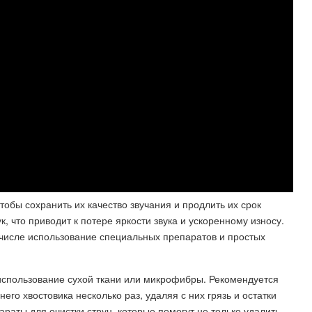
тобы сохранить их качество звучания и продлить их срок
к, что приводит к потере яркости звука и ускоренному износу.
м числе использование специальных препаратов и простых
- использование сухой ткани или микрофибры. Рекомендуется
его хвостовика несколько раз, удаляя с них грязь и остатки
раты для очистки струн, которые помогут не только удалить