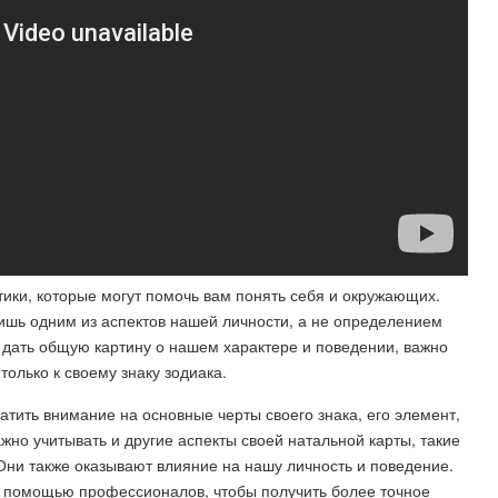
тики, которые могут помочь вам понять себя и окружающих.
лишь одним из аспектов нашей личности, а не определением
т дать общую картину о нашем характере и поведении, важно
только к своему знаку зодиака.
ратить внимание на основные черты своего знака, его элемент,
ажно учитывать и другие аспекты своей натальной карты, такие
 Они также оказывают влияние на нашу личность и поведение.
 с помощью профессионалов, чтобы получить более точное