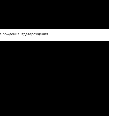
те рождения! #датарождения