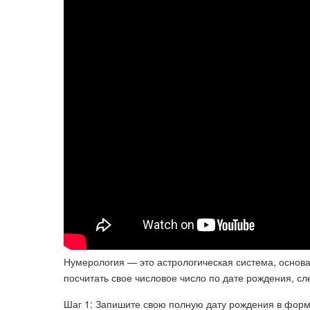
Нумерология — это астрологическая система, основа
посчитать свое числовое число по дате рождения, сл
Шаг 1: Запишите свою полную дату рождения в фор