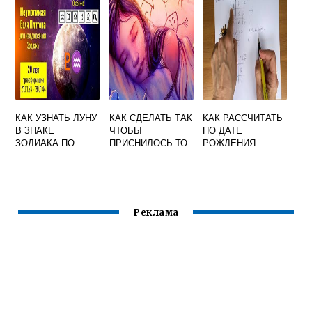
СИЛЫ
МЕТАЛЛИЧЕСКИЕ
САМОСТОЯТЕЛЬН
О
КАК УЗНАТЬ ЛУНУ
КАК СДЕЛАТЬ ТАК
КАК РАССЧИТАТЬ
В ЗНАКЕ
ЧТОБЫ
ПО ДАТЕ
ЗОДИАКА ПО
ПРИСНИЛОСЬ ТО
РОЖДЕНИЯ
ДАТЕ РОЖДЕНИЯ
ЧТО ХОЧЕШЬ
СВОЮ СУДЬБУ
НУМЕРОЛОГИЯ
САМОСТОЯТЕЛЬН
О
Реклама