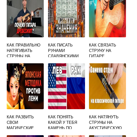
КАК ПРАВИЛЬНО
КАК ПИСАТЬ
КАК СВЯЗАТЬ
НАТЯГИВАТЬ
РУНАМИ
СТРУНУ НА
СТРУНЫ НА
СЛАВЯНСКИМИ
ГИТАРЕ
ГИТАРУ
ПОРВАННУЮ
АКУСТИЧЕСКУЮ
КАК РАЗВИТЬ
КАК ПОНЯТЬ
КАК НАТЯНУТЬ
СВОИ
КАКОЙ У ТЕБЯ
СТРУНЫ НА
МАГИЧЕСКИЕ
КАМЕНЬ ПО
АКУСТИЧЕСКУЮ
СПОСОБНОСТИ И
ГОРОСКОПУ
ГИТАРУ