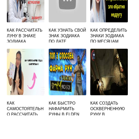
КАК РАССЧИТАТЬ
КАК УЗНАТЬ СВОЙ
КАК ОПРЕДЕЛИТЬ
ЛУНУ В ЗНАКЕ
ЗНАК ЗОДИАКА
ЗНАКИ ЗОДИАКА
ЗОДИАКА
ПО ДАТЕ
ПО МЕСЯЦАМ
РОЖДЕНИЯ И
ГОДУ
КАК
КАК БЫСТРО
КАК СОЗДАТЬ
САМОСТОЯТЕЛЬН
НАФАРМИТЬ
ОСКВЕРНЕННУЮ
О РАССЧИТАТЬ
РУНЫ В ELDEN
РУНУ В
МАТРИЦУ
RING
DISHONORED 2
СУДЬБЫ ПО ДАТЕ
РОЖДЕНИЯ
НУМЕРОЛОГИЯ