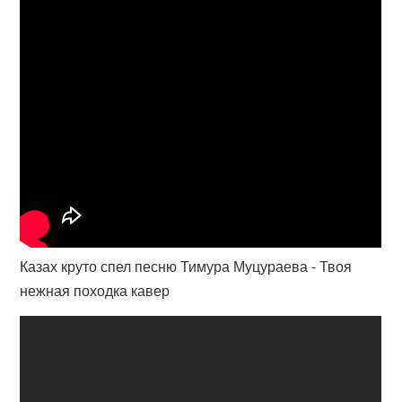
Казах круто спел песню Тимура Муцураева - Твоя
нежная походка кавер