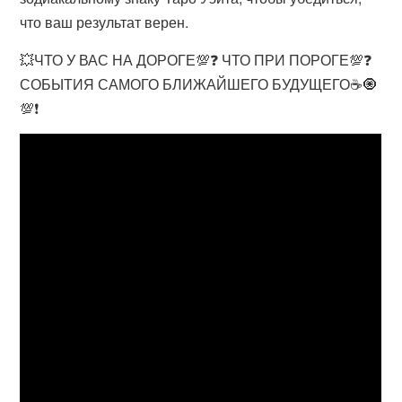
что ваш результат верен.
💥ЧТО У ВАС НА ДОРОГЕ💯❓ ЧТО ПРИ ПОРОГЕ💯❓
СОБЫТИЯ САМОГО БЛИЖАЙШЕГО БУДУЩЕГО☕🧿
💯❗